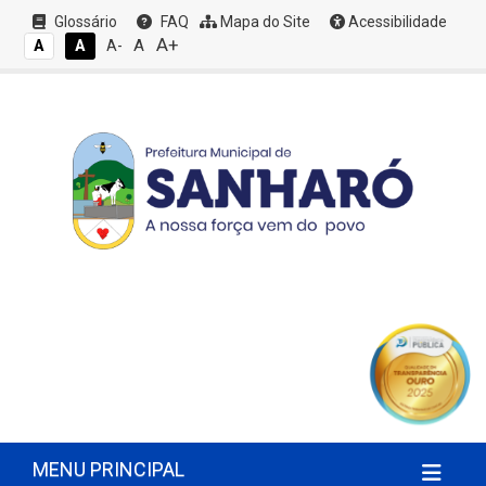
Glossário
FAQ
Mapa do Site
Acessibilidade
A+
A
A
A
A-
MENU PRINCIPAL