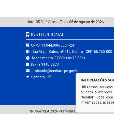
Hora:
05:31
/
Quinta-Feira
,
06 de agosto de 2026
INSTITUCIONAL
CNPJ: 11.044.906/0001-24
Rua Major Sátiro, nº 219, Centro - CEP: 55.250-000
Atendimento: 07:00hs às 13:00hs
(87) 9 9140-7870
protocolo@sanharo.pe.gov.br
Sanharó - PE
INFORMAÇÕES SOB
Utilizamos serviço
ajudam a oferecer 
“Aceitar” você co
informações, acess
© Copyright 2026 Prefeitura Municipal de Sanharó | 