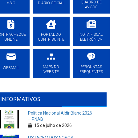
QUADRO DE
e-SIC
DIÁRIO OFICIAL
AVISOS
ONTRACHEQUE
PORTAL DO
NOTA FISCAL
ONLINE
CONTRIBUINTE
ELETRÔNICA
MAPA DO
PERGUNTAS
WEBMAIL
WEBSITE
FREQUENTES
INFORMATIVOS
Política Nacional Aldir Blanc 2026
– PNAB
15 de julho de 2026
LISTAGEM DOS NOVOS