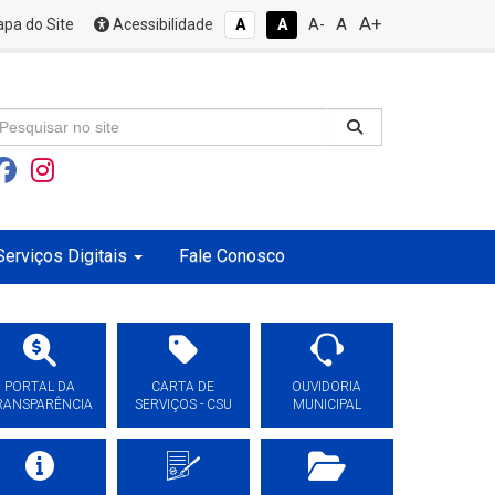
A+
A
pa do Site
Acessibilidade
A
A
A-
Serviços Digitais
Fale Conosco
PORTAL DA
CARTA DE
OUVIDORIA
RANSPARÊNCIA
SERVIÇOS - CSU
MUNICIPAL