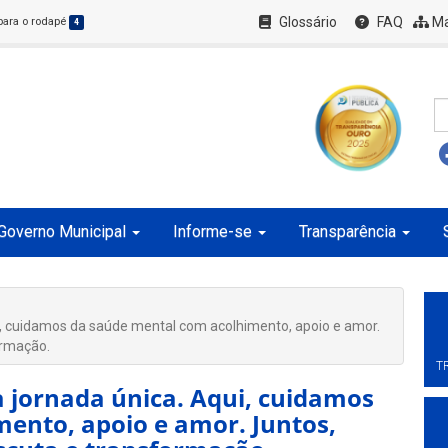
Glossário
FAQ
Ma
 para o rodapé
4
Governo Municipal
Informe-se
Transparência
i, cuidamos da saúde mental com acolhimento, apoio e amor.
ormação.
T
a jornada única. Aqui, cuidamos
ento, apoio e amor. Juntos,