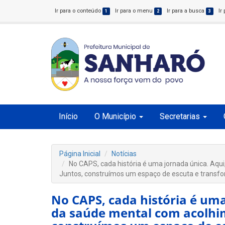
Ir para o conteúdo
Ir para o menu
Ir para a busca
Ir
1
2
3
Início
O Município
Secretarias
Página Inicial
Notícias
No CAPS, cada história é uma jornada única. Aqu
Juntos, construímos um espaço de escuta e transf
No CAPS, cada história é um
da saúde mental com acolhim