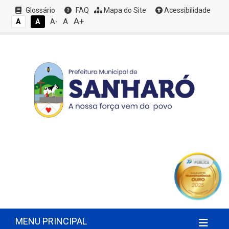
Glossário
FAQ
Mapa do Site
Acessibilidade
A+
A
A
A
A-
MENU PRINCIPAL