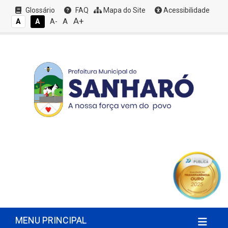
Glossário
FAQ
Mapa do Site
Acessibilidade
A+
A
A
A
A-
MENU PRINCIPAL