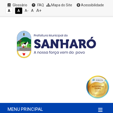
Glossário
FAQ
Mapa do Site
Acessibilidade
A+
A
A
A
A-
MENU PRINCIPAL