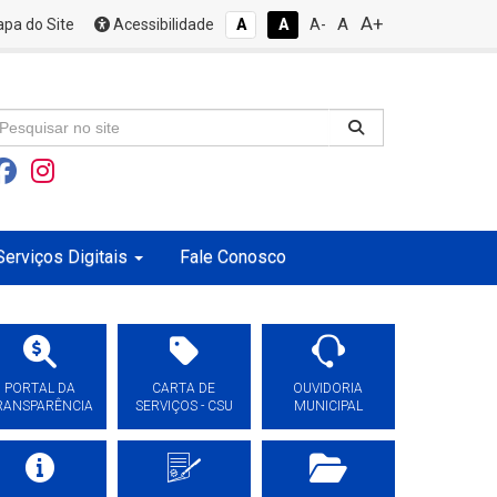
A+
A
pa do Site
Acessibilidade
A
A
A-
Serviços Digitais
Fale Conosco
PORTAL DA
CARTA DE
OUVIDORIA
RANSPARÊNCIA
SERVIÇOS - CSU
MUNICIPAL