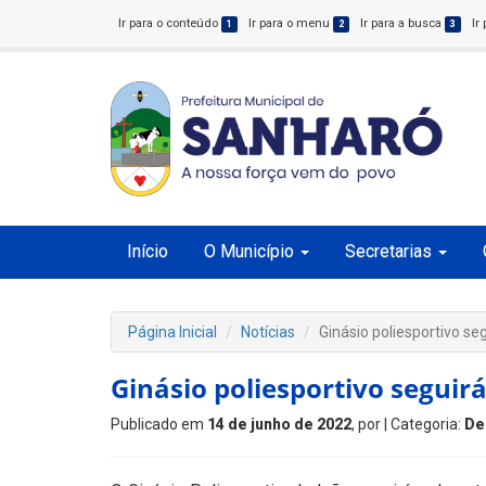
Ir para o conteúdo
Ir para o menu
Ir para a busca
Ir
1
2
3
Início
O Município
Secretarias
Página Inicial
Notícias
Ginásio poliesportivo se
Ginásio poliesportivo seguirá
Publicado em
14 de junho de 2022
, por
| Categoria:
De