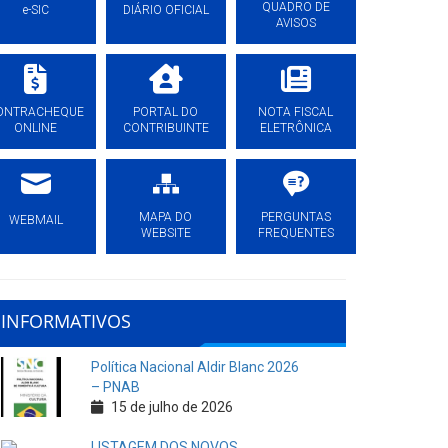
QUADRO DE
e-SIC
DIÁRIO OFICIAL
AVISOS
ONTRACHEQUE
PORTAL DO
NOTA FISCAL
ONLINE
CONTRIBUINTE
ELETRÔNICA
MAPA DO
PERGUNTAS
WEBMAIL
WEBSITE
FREQUENTES
INFORMATIVOS
Política Nacional Aldir Blanc 2026
– PNAB
15 de julho de 2026
LISTAGEM DOS NOVOS