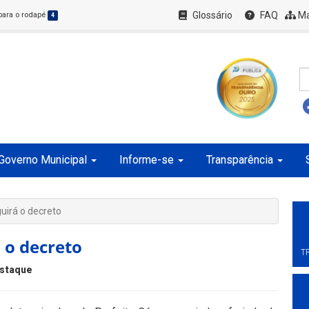
Glossário
FAQ
Ma
 para o rodapé
4
Governo Municipal
Informe-se
Transparência
guirá o decreto
 o decreto
T
staque