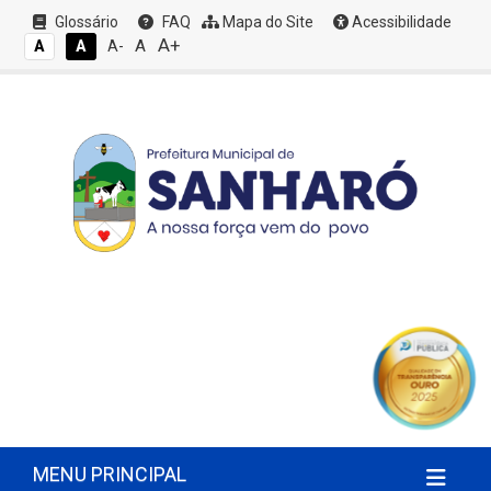
Glossário
FAQ
Mapa do Site
Acessibilidade
A+
A
A
A
A-
MENU PRINCIPAL