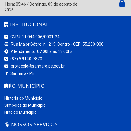
Hora:
05:46
/
Domingo
,
09 de agosto de
2026
INSTITUCIONAL
CNPJ: 11.044.906/0001-24
Rua Major Sátiro, nº 219, Centro - CEP: 55.250-000
Atendimento: 07:00hs às 13:00hs
(87) 9 9140-7870
protocolo@sanharo.pe.gov.br
Sanharó - PE
O MUNICÍPIO
História do Município
Símbolos do Município
Hino do Município
NOSSOS SERVIÇOS