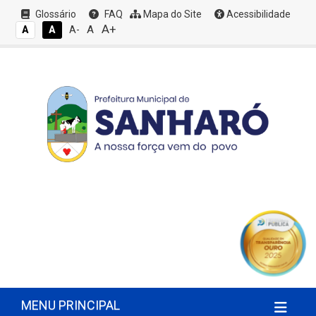
Glossário
FAQ
Mapa do Site
Acessibilidade
A+
A
A
A
A-
MENU PRINCIPAL