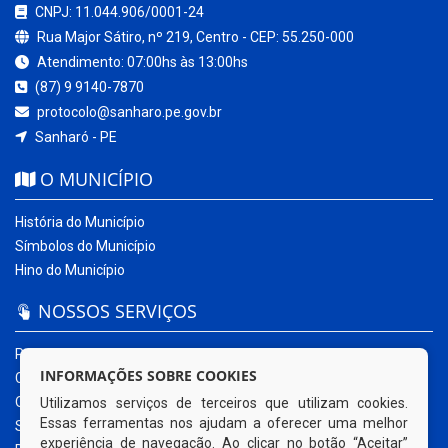
CNPJ: 11.044.906/0001-24
Rua Major Sátiro, nº 219, Centro - CEP: 55.250-000
Atendimento: 07:00hs às 13:00hs
(87) 9 9140-7870
protocolo@sanharo.pe.gov.br
Sanharó - PE
O MUNICÍPIO
História do Município
Símbolos do Município
Hino do Município
NOSSOS SERVIÇOS
Portal da Transparência
INFORMAÇÕES SOBRE COOKIES
Carta de Serviços ao Usuário
Ouvidoria Municipal
Utilizamos serviços de terceiros que utilizam cookies.
Essas ferramentas nos ajudam a oferecer uma melhor
Sistema Eletrônico – e-SIC
experiência de navegação. Ao clicar no botão “Aceitar”