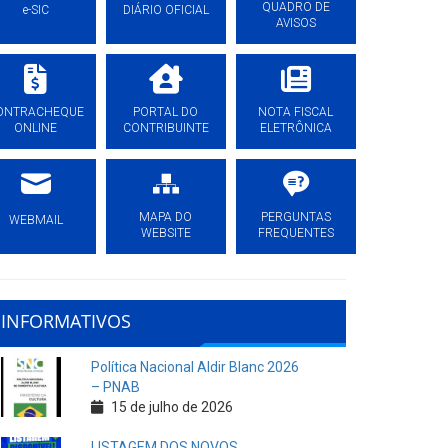
QUADRO DE
e-SIC
DIÁRIO OFICIAL
AVISOS
ONTRACHEQUE
PORTAL DO
NOTA FISCAL
ONLINE
CONTRIBUINTE
ELETRÔNICA
MAPA DO
PERGUNTAS
WEBMAIL
WEBSITE
FREQUENTES
INFORMATIVOS
Política Nacional Aldir Blanc 2026
– PNAB
15 de julho de 2026
LISTAGEM DOS NOVOS