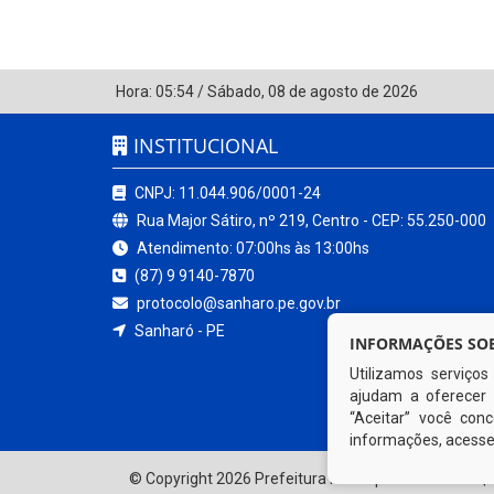
Hora:
05:54
/
Sábado
,
08 de agosto de 2026
INSTITUCIONAL
CNPJ: 11.044.906/0001-24
Rua Major Sátiro, nº 219, Centro - CEP: 55.250-000
Atendimento: 07:00hs às 13:00hs
(87) 9 9140-7870
protocolo@sanharo.pe.gov.br
Sanharó - PE
INFORMAÇÕES SOB
Utilizamos serviço
ajudam a oferecer 
“Aceitar” você co
informações, acess
© Copyright 2026 Prefeitura Municipal de Sanharó | 