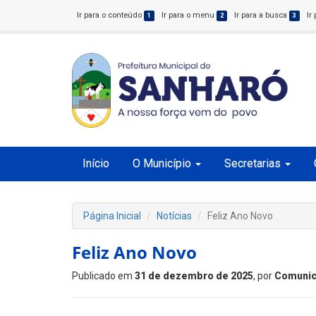
Ir para o conteúdo
Ir para o menu
Ir para a busca
Ir
1
2
3
Início
O Município
Secretarias
Página Inicial
Notícias
Feliz Ano Novo
Feliz Ano Novo
Publicado em
31 de dezembro de 2025
, por
Comunic