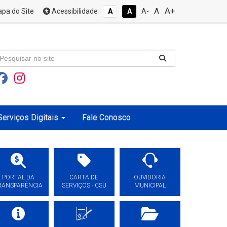
A+
A
pa do Site
Acessibilidade
A
A
A-
Serviços Digitais
Fale Conosco
PORTAL DA
CARTA DE
OUVIDORIA
RANSPARÊNCIA
SERVIÇOS - CSU
MUNICIPAL