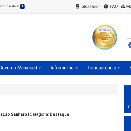
Glossário
FAQ
Ma
 para o rodapé
4
Governo Municipal
Informe-se
Transparência
T
ação Sanharó
| Categoria:
Destaque