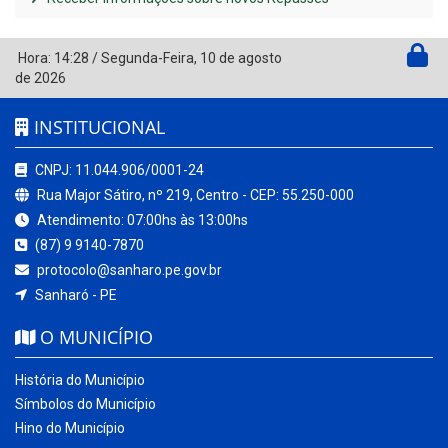
Hora:
14:28
/
Segunda-Feira
,
10 de agosto
de 2026
INSTITUCIONAL
CNPJ: 11.044.906/0001-24
Rua Major Sátiro, nº 219, Centro - CEP: 55.250-000
Atendimento: 07:00hs às 13:00hs
(87) 9 9140-7870
protocolo@sanharo.pe.gov.br
Sanharó - PE
O MUNICÍPIO
História do Município
Símbolos do Município
Hino do Município