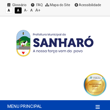
Glossário
FAQ
Mapa do Site
Acessibilidade
A+
A
A
A
A-
MENU PRINCIPAL