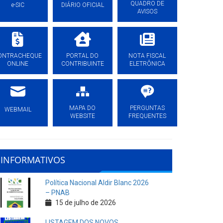
QUADRO DE
e-SIC
DIÁRIO OFICIAL
AVISOS
ONTRACHEQUE
PORTAL DO
NOTA FISCAL
ONLINE
CONTRIBUINTE
ELETRÔNICA
MAPA DO
PERGUNTAS
WEBMAIL
WEBSITE
FREQUENTES
INFORMATIVOS
Política Nacional Aldir Blanc 2026
– PNAB
15 de julho de 2026
LISTAGEM DOS NOVOS