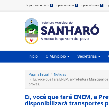
Ir para o conteúdo
Ir para o menu
Ir para a busca
Ir
1
2
3
Início
O Município
Secretarias
Página Inicial
Notícias
Ei, você que fará ENEM, a Prefeitura Municipal de
provas.
Ei, você que fará ENEM, a Pr
disponibilizará transportes p