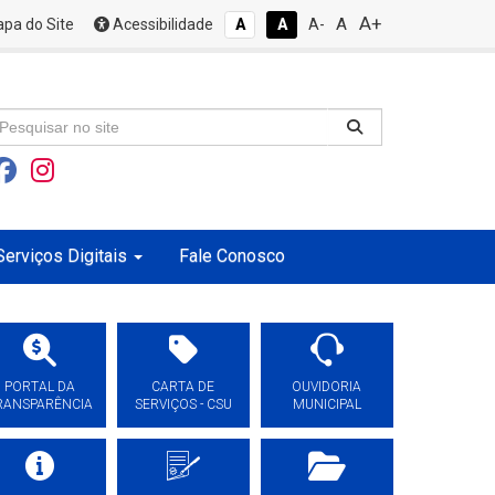
A+
A
pa do Site
Acessibilidade
A
A
A-
Serviços Digitais
Fale Conosco
PORTAL DA
CARTA DE
OUVIDORIA
RANSPARÊNCIA
SERVIÇOS - CSU
MUNICIPAL