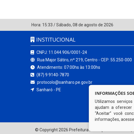
Hora:
15:33
/
Sábado
,
08 de agosto de 2026
INSTITUCIONAL
CNPJ: 11.044.906/0001-24
Rua Major Sátiro, nº 219, Centro - CEP: 55.250-000
Atendimento: 07:00hs às 13:00hs
(87) 9 9140-7870
protocolo@sanharo.pe.gov.br
Sanharó - PE
INFORMAÇÕES SOB
Utilizamos serviço
ajudam a oferecer 
“Aceitar” você co
informações, acess
© Copyright 2026 Prefeitura Municipal de Sanharó | 