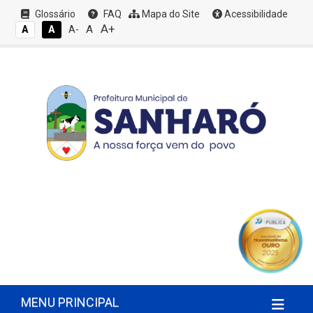
Glossário
FAQ
Mapa do Site
Acessibilidade
A+
A
A
A
A-
MENU PRINCIPAL