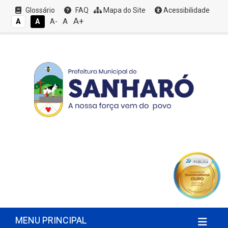
Glossário
FAQ
Mapa do Site
Acessibilidade
A+
A
A
A
A-
MENU PRINCIPAL