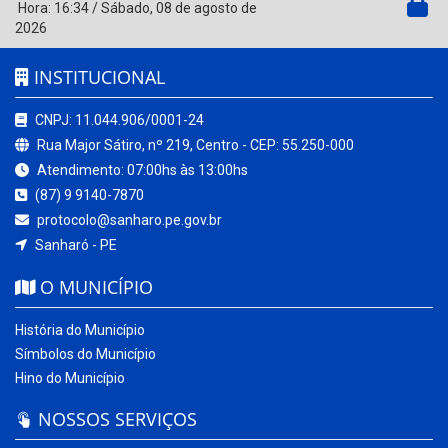
Hora:
16:34
/
Sábado
,
08 de agosto de
2026
INSTITUCIONAL
CNPJ: 11.044.906/0001-24
Rua Major Sátiro, nº 219, Centro - CEP: 55.250-000
Atendimento: 07:00hs às 13:00hs
(87) 9 9140-7870
protocolo@sanharo.pe.gov.br
Sanharó - PE
O MUNICÍPIO
História do Município
Símbolos do Município
Hino do Município
NOSSOS SERVIÇOS