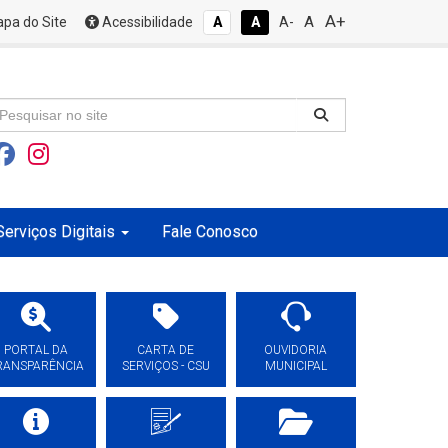
A+
A
pa do Site
Acessibilidade
A
A
A-
Serviços Digitais
Fale Conosco
PORTAL DA
CARTA DE
OUVIDORIA
RANSPARÊNCIA
SERVIÇOS - CSU
MUNICIPAL