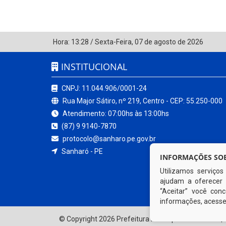
Hora:
13:28
/
Sexta-Feira
,
07 de agosto de 2026
INSTITUCIONAL
CNPJ: 11.044.906/0001-24
Rua Major Sátiro, nº 219, Centro - CEP: 55.250-000
Atendimento: 07:00hs às 13:00hs
(87) 9 9140-7870
protocolo@sanharo.pe.gov.br
Sanharó - PE
INFORMAÇÕES SOB
Utilizamos serviço
ajudam a oferecer 
“Aceitar” você co
informações, acess
© Copyright 2026 Prefeitura Municipal de Sanharó | 