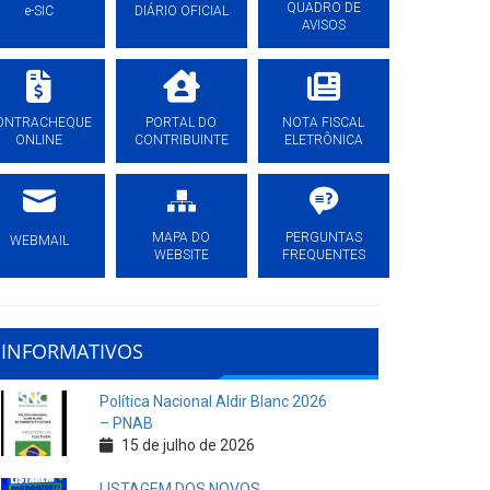
QUADRO DE
e-SIC
DIÁRIO OFICIAL
AVISOS
ONTRACHEQUE
PORTAL DO
NOTA FISCAL
ONLINE
CONTRIBUINTE
ELETRÔNICA
MAPA DO
PERGUNTAS
WEBMAIL
WEBSITE
FREQUENTES
INFORMATIVOS
Política Nacional Aldir Blanc 2026
– PNAB
15 de julho de 2026
LISTAGEM DOS NOVOS