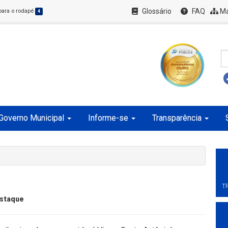
Glossário
FAQ
Ma
 para o rodapé
4
Governo Municipal
Informe-se
Transparência
T
staque