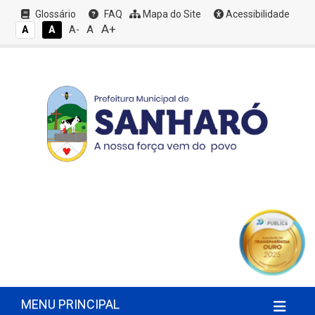
Glossário
FAQ
Mapa do Site
Acessibilidade
A+
A
A
A
A-
MENU PRINCIPAL