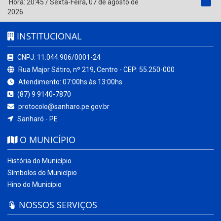
Hora:
20:45
/
Sexta-Feira
,
07 de agosto de
2026
INSTITUCIONAL
CNPJ: 11.044.906/0001-24
Rua Major Sátiro, nº 219, Centro - CEP: 55.250-000
Atendimento: 07:00hs às 13:00hs
(87) 9 9140-7870
protocolo@sanharo.pe.gov.br
Sanharó - PE
O MUNICÍPIO
História do Município
Símbolos do Município
Hino do Município
NOSSOS SERVIÇOS