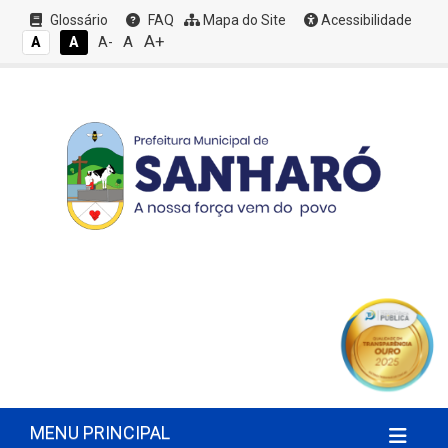
Glossário
FAQ
Mapa do Site
Acessibilidade
A+
A
A
A
A-
MENU PRINCIPAL