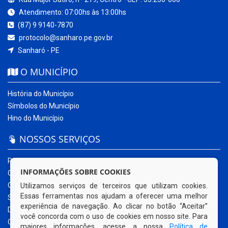
Atendimento: 07:00hs às 13:00hs
(87) 9 9140-7870
protocolo@sanharo.pe.gov.br
Sanharó - PE
O MUNICÍPIO
História do Município
Símbolos do Município
Hino do Município
NOSSOS SERVIÇOS
Portal da Transparência
INFORMAÇÕES SOBRE COOKIES
Carta de Serviços ao Usuário
Ouvidoria Municipal
Utilizamos serviços de terceiros que utilizam cookies.
Essas ferramentas nos ajudam a oferecer uma melhor
Sistema Eletrônico – e-SIC
experiência de navegação. Ao clicar no botão “Aceitar”
Diário Oficial
você concorda com o uso de cookies em nosso site. Para
Quadro de Avisos
maiores informações, acesse a nossa
Política de