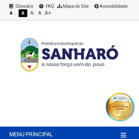
Glossário
FAQ
Mapa do Site
Acessibilidade
A+
A
A
A
A-
MENU PRINCIPAL