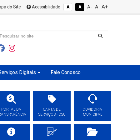
A+
A
pa do Site
Acessibilidade
A
A
A-
Serviços Digitais
Fale Conosco
PORTAL DA
CARTA DE
OUVIDORIA
RANSPARÊNCIA
SERVIÇOS - CSU
MUNICIPAL