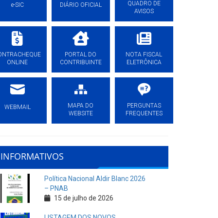
QUADRO DE
e-SIC
DIÁRIO OFICIAL
AVISOS
ONTRACHEQUE
PORTAL DO
NOTA FISCAL
ONLINE
CONTRIBUINTE
ELETRÔNICA
MAPA DO
PERGUNTAS
WEBMAIL
WEBSITE
FREQUENTES
INFORMATIVOS
Política Nacional Aldir Blanc 2026
– PNAB
15 de julho de 2026
LISTAGEM DOS NOVOS