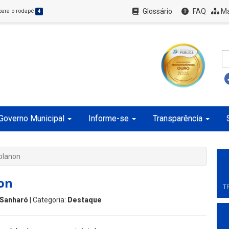
Glossário
FAQ
Ma
 para o rodapé
4
Governo Municipal
Informe-se
Transparência
planon
on
T
Sanharó
| Categoria:
Destaque