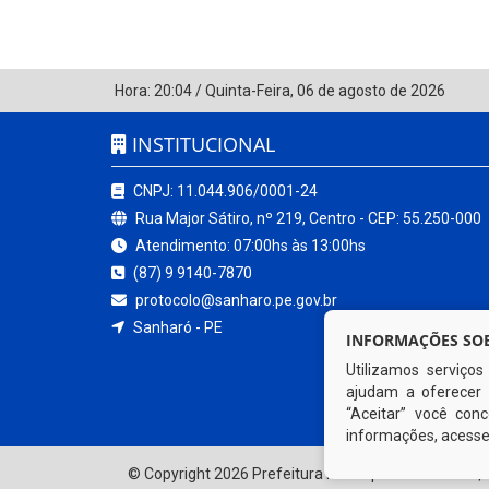
Hora:
20:04
/
Quinta-Feira
,
06 de agosto de 2026
INSTITUCIONAL
CNPJ: 11.044.906/0001-24
Rua Major Sátiro, nº 219, Centro - CEP: 55.250-000
Atendimento: 07:00hs às 13:00hs
(87) 9 9140-7870
protocolo@sanharo.pe.gov.br
Sanharó - PE
INFORMAÇÕES SOB
Utilizamos serviço
ajudam a oferecer 
“Aceitar” você co
informações, acess
© Copyright 2026 Prefeitura Municipal de Sanharó | 