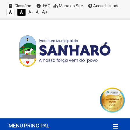
Glossário
FAQ
Mapa do Site
Acessibilidade
A+
A
A
A
A-
MENU PRINCIPAL