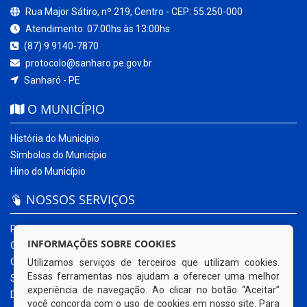
Rua Major Sátiro, nº 219, Centro - CEP: 55.250-000
Atendimento: 07:00hs às 13:00hs
(87) 9 9140-7870
protocolo@sanharo.pe.gov.br
Sanharó - PE
O MUNICÍPIO
História do Município
Símbolos do Município
Hino do Município
NOSSOS SERVIÇOS
Portal da Transparência
INFORMAÇÕES SOBRE COOKIES
Carta de Serviços ao Usuário
Ouvidoria Municipal
Utilizamos serviços de terceiros que utilizam cookies.
Essas ferramentas nos ajudam a oferecer uma melhor
Sistema Eletrônico – e-SIC
experiência de navegação. Ao clicar no botão “Aceitar”
Diário Oficial
você concorda com o uso de cookies em nosso site. Para