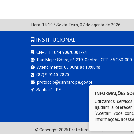
Hora:
14:19
/
Sexta-Feira
,
07 de agosto de 2026
INSTITUCIONAL
CNPJ: 11.044.906/0001-24
Rua Major Sátiro, nº 219, Centro - CEP: 55.250-000
Atendimento: 07:00hs às 13:00hs
(87) 9 9140-7870
protocolo@sanharo.pe.gov.br
Sanharó - PE
INFORMAÇÕES SOB
Utilizamos serviço
ajudam a oferecer 
“Aceitar” você co
informações, acess
© Copyright 2026 Prefeitura Municipal de Sanharó | 