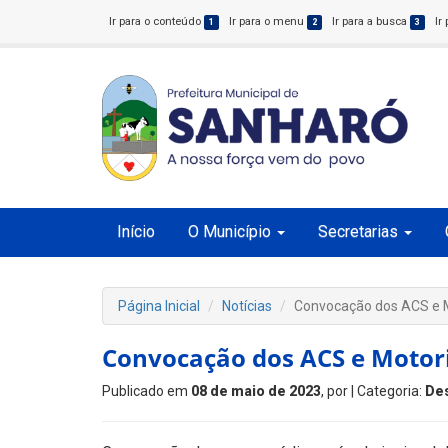
Ir para o conteúdo
Ir para o menu
Ir para a busca
Ir
1
2
3
Início
O Município
Secretarias
Página Inicial
Notícias
Convocação dos ACS e M
Convocação dos ACS e Motor
Publicado em
08 de maio de 2023
, por
| Categoria:
De