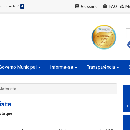
Glossário
FAQ
Ma
 para o rodapé
4
Governo Municipal
Informe-se
Transparência
otorista
ista
T
staque