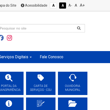
A+
A
pa do Site
Acessibilidade
A
A
A-
Serviços Digitais
Fale Conosco
PORTAL DA
CARTA DE
OUVIDORIA
RANSPARÊNCIA
SERVIÇOS - CSU
MUNICIPAL