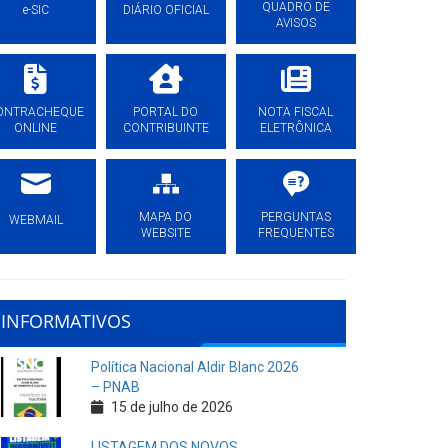
QUADRO DE
e-SIC
DIÁRIO OFICIAL
AVISOS
ONTRACHEQUE
PORTAL DO
NOTA FISCAL
ONLINE
CONTRIBUINTE
ELETRÔNICA
MAPA DO
PERGUNTAS
WEBMAIL
WEBSITE
FREQUENTES
INFORMATIVOS
Política Nacional Aldir Blanc 2026
– PNAB
15 de julho de 2026
LISTAGEM DOS NOVOS