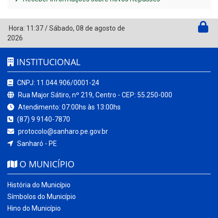
Hora:
11:37
/
Sábado
,
08 de agosto de
2026
INSTITUCIONAL
CNPJ: 11.044.906/0001-24
Rua Major Sátiro, nº 219, Centro - CEP: 55.250-000
Atendimento: 07:00hs às 13:00hs
(87) 9 9140-7870
protocolo@sanharo.pe.gov.br
Sanharó - PE
O MUNICÍPIO
História do Município
Símbolos do Município
Hino do Município