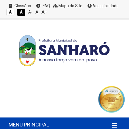
Glossário
FAQ
Mapa do Site
Acessibilidade
A+
A
A
A
A-
MENU PRINCIPAL