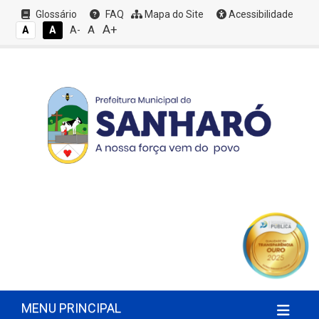
Glossário
FAQ
Mapa do Site
Acessibilidade
A+
A
A
A
A-
MENU PRINCIPAL