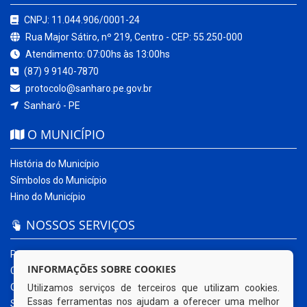
CNPJ: 11.044.906/0001-24
Rua Major Sátiro, nº 219, Centro - CEP: 55.250-000
Atendimento: 07:00hs às 13:00hs
(87) 9 9140-7870
protocolo@sanharo.pe.gov.br
Sanharó - PE
O MUNICÍPIO
História do Município
Símbolos do Município
Hino do Município
NOSSOS SERVIÇOS
Portal da Transparência
INFORMAÇÕES SOBRE COOKIES
Carta de Serviços ao Usuário
Ouvidoria Municipal
Utilizamos serviços de terceiros que utilizam cookies.
Essas ferramentas nos ajudam a oferecer uma melhor
Sistema Eletrônico – e-SIC