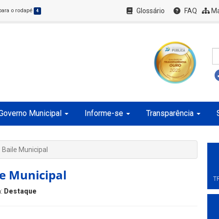
Glossário
FAQ
Ma
 para o rodapé
4
Governo Municipal
Informe-se
Transparência
 Baile Municipal
le Municipal
T
a:
Destaque