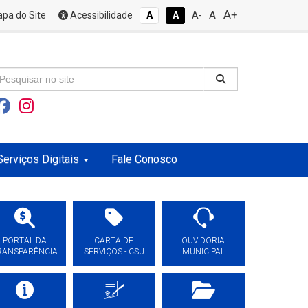
A+
A
pa do Site
Acessibilidade
A
A
A-
Serviços Digitais
Fale Conosco
PORTAL DA
CARTA DE
OUVIDORIA
RANSPARÊNCIA
SERVIÇOS - CSU
MUNICIPAL