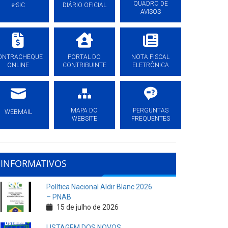
QUADRO DE
e-SIC
DIÁRIO OFICIAL
AVISOS
ONTRACHEQUE
PORTAL DO
NOTA FISCAL
ONLINE
CONTRIBUINTE
ELETRÔNICA
MAPA DO
PERGUNTAS
WEBMAIL
WEBSITE
FREQUENTES
INFORMATIVOS
Política Nacional Aldir Blanc 2026
– PNAB
15 de julho de 2026
LISTAGEM DOS NOVOS