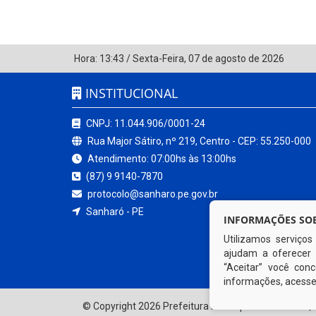
Hora:
13:43
/
Sexta-Feira
,
07 de agosto de 2026
INSTITUCIONAL
CNPJ: 11.044.906/0001-24
Rua Major Sátiro, nº 219, Centro - CEP: 55.250-000
Atendimento: 07:00hs às 13:00hs
(87) 9 9140-7870
protocolo@sanharo.pe.gov.br
Sanharó - PE
INFORMAÇÕES SOB
Utilizamos serviço
ajudam a oferecer 
“Aceitar” você co
informações, acess
© Copyright 2026 Prefeitura Municipal de Sanharó | 