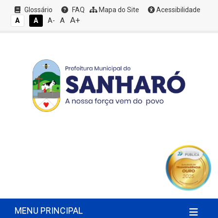
Glossário
FAQ
Mapa do Site
Acessibilidade
A+
A
A
A
A-
MENU PRINCIPAL