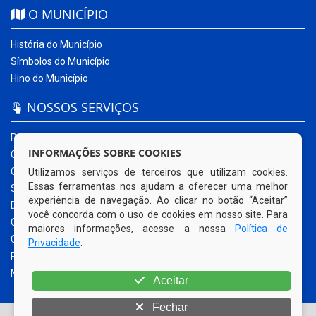
O MUNICÍPIO
História do Município
Símbolos do Município
Hino do Município
NOSSOS SERVIÇOS
Portal da Transparência
INFORMAÇÕES SOBRE COOKIES
Carta de Serviços ao Usuário
Ouvidoria Municipal
Utilizamos serviços de terceiros que utilizam cookies.
Essas ferramentas nos ajudam a oferecer uma melhor
Sistema Eletrônico – e-SIC
experiência de navegação. Ao clicar no botão “Aceitar”
Diário Oficial
você concorda com o uso de cookies em nosso site. Para
Quadro de Avisos
maiores informações, acesse a nossa
Política de
Contracheque Online
Privacidade
.
Portal do Contribuinte
Nota Fiscal Eletrônica
Aceitar
Fechar