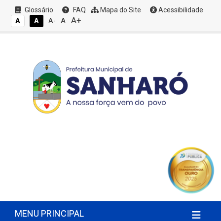
Glossário
FAQ
Mapa do Site
Acessibilidade
A+
A
A
A
A-
MENU PRINCIPAL