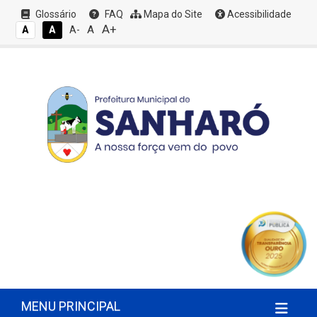
Glossário
FAQ
Mapa do Site
Acessibilidade
A+
A
A
A
A-
MENU PRINCIPAL