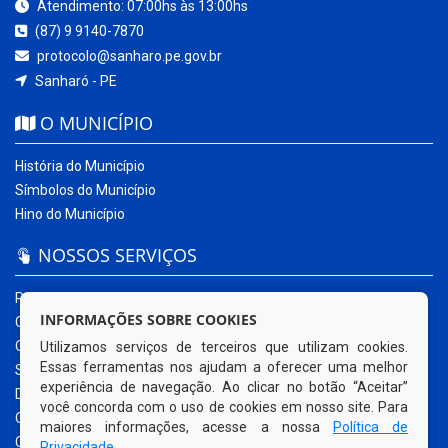
Atendimento: 07:00hs às 13:00hs
(87) 9 9140-7870
protocolo@sanharo.pe.gov.br
Sanharó - PE
O MUNICÍPIO
História do Município
Símbolos do Município
Hino do Município
NOSSOS SERVIÇOS
Portal da Transparência
INFORMAÇÕES SOBRE COOKIES
Carta de Serviços ao Usuário
Ouvidoria Municipal
Utilizamos serviços de terceiros que utilizam cookies.
Essas ferramentas nos ajudam a oferecer uma melhor
Sistema Eletrônico – e-SIC
experiência de navegação. Ao clicar no botão “Aceitar”
Diário Oficial
você concorda com o uso de cookies em nosso site. Para
Quadro de Avisos
maiores informações, acesse a nossa
Política de
Contracheque Online
Privacidade
.