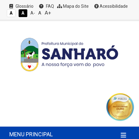
Glossário
FAQ
Mapa do Site
Acessibilidade
A+
A
A
A
A-
MENU PRINCIPAL