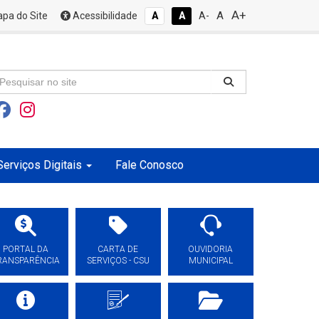
A+
A
pa do Site
Acessibilidade
A
A
A-
Serviços Digitais
Fale Conosco
PORTAL DA
CARTA DE
OUVIDORIA
RANSPARÊNCIA
SERVIÇOS - CSU
MUNICIPAL