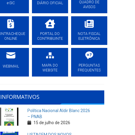
QUADRO DE
e-SIC
DIÁRIO OFICIAL
AVISOS
ONTRACHEQUE
PORTAL DO
NOTA FISCAL
ONLINE
CONTRIBUINTE
ELETRÔNICA
MAPA DO
PERGUNTAS
WEBMAIL
WEBSITE
FREQUENTES
INFORMATIVOS
Política Nacional Aldir Blanc 2026
– PNAB
15 de julho de 2026
LISTAGEM DOS NOVOS