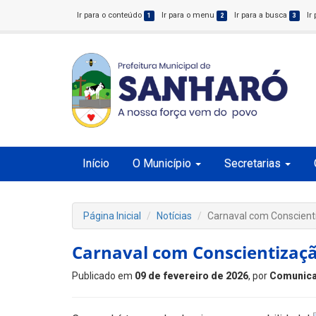
Ir para o conteúdo
Ir para o menu
Ir para a busca
Ir
1
2
3
Início
O Município
Secretarias
Página Inicial
Notícias
Carnaval com Conscient
Carnaval com Conscientizaç
Publicado em
09 de fevereiro de 2026
, por
Comunica