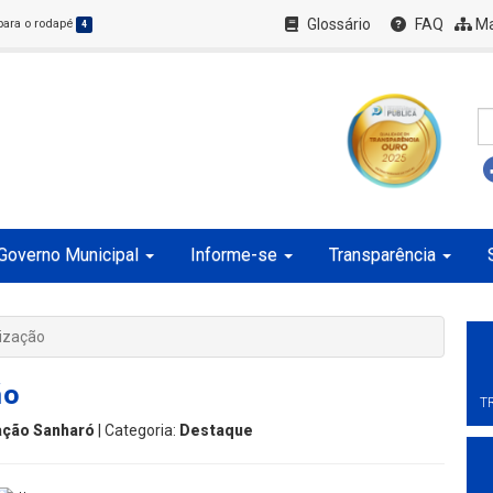
Glossário
FAQ
Ma
 para o rodapé
4
Governo Municipal
Informe-se
Transparência
ização
ão
T
ção Sanharó
| Categoria:
Destaque