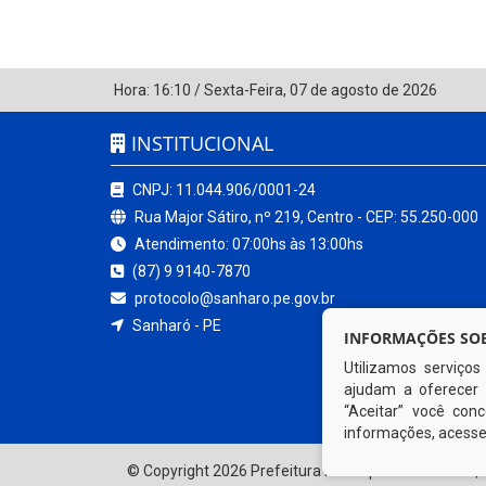
Hora:
16:10
/
Sexta-Feira
,
07 de agosto de 2026
INSTITUCIONAL
CNPJ: 11.044.906/0001-24
Rua Major Sátiro, nº 219, Centro - CEP: 55.250-000
Atendimento: 07:00hs às 13:00hs
(87) 9 9140-7870
protocolo@sanharo.pe.gov.br
Sanharó - PE
INFORMAÇÕES SOB
Utilizamos serviço
ajudam a oferecer 
“Aceitar” você co
informações, acess
© Copyright 2026 Prefeitura Municipal de Sanharó | 