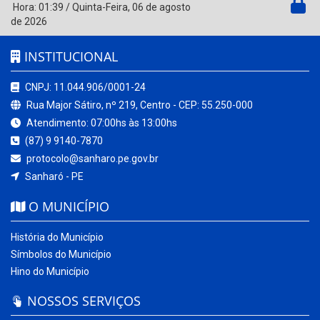
Hora:
01:39
/
Quinta-Feira
,
06 de agosto
de 2026
INSTITUCIONAL
CNPJ: 11.044.906/0001-24
Rua Major Sátiro, nº 219, Centro - CEP: 55.250-000
Atendimento: 07:00hs às 13:00hs
(87) 9 9140-7870
protocolo@sanharo.pe.gov.br
Sanharó - PE
O MUNICÍPIO
História do Município
Símbolos do Município
Hino do Município
NOSSOS SERVIÇOS