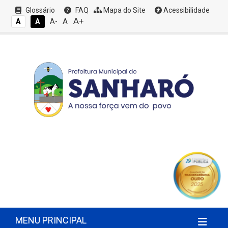
Glossário
FAQ
Mapa do Site
Acessibilidade
A+
A
A
A
A-
MENU PRINCIPAL