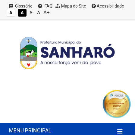
Glossário
FAQ
Mapa do Site
Acessibilidade
A+
A
A
A
A-
MENU PRINCIPAL