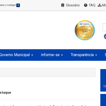
Glossário
FAQ
Ma
 para o rodapé
4
Governo Municipal
Informe-se
Transparência
T
staque