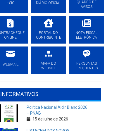
QUADRO DE
e-SIC
DIÁRIO OFICIAL
AVISOS
ONTRACHEQUE
PORTAL DO
NOTA FISCAL
ONLINE
CONTRIBUINTE
ELETRÔNICA
MAPA DO
PERGUNTAS
WEBMAIL
WEBSITE
FREQUENTES
INFORMATIVOS
Política Nacional Aldir Blanc 2026
– PNAB
15 de julho de 2026
LISTAGEM DOS NOVOS