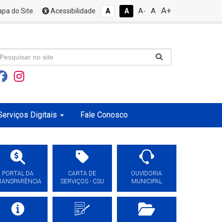
A+
A
pa do Site
Acessibilidade
A
A
A-
Serviços Digitais
Fale Conosco
PORTAL DA
CARTA DE
OUVIDORIA
RANSPARÊNCIA
SERVIÇOS - CSU
MUNICIPAL