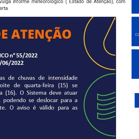
vulga informe meteorológico ( Estado de Atenção), com
rta.
C