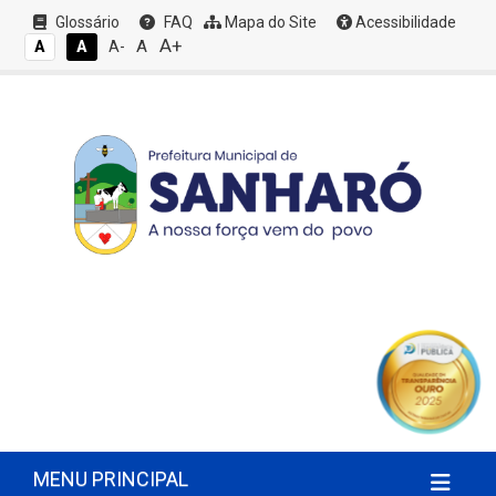
Glossário
FAQ
Mapa do Site
Acessibilidade
A+
A
A
A
A-
MENU PRINCIPAL