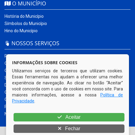
O MUNICÍPIO
História do Município
Símbolos do Município
Hino do Município
NOSSOS SERVIÇOS
Portal da Transparência
INFORMAÇÕES SOBRE COOKIES
Carta de Serviços ao Usuário
Ouvidoria Municipal
Utilizamos serviços de terceiros que utilizam cookies.
Essas ferramentas nos ajudam a oferecer uma melhor
Sistema Eletrônico – e-SIC
experiência de navegação. Ao clicar no botão “Aceitar”
Diário Oficial
você concorda com o uso de cookies em nosso site. Para
Quadro de Avisos
maiores informações, acesse a nossa
Política de
Contracheque Online
Privacidade
.
Portal do Contribuinte
Nota Fiscal Eletrônica
Aceitar
Fechar
© Copyright 2026 Prefeitura Municipal de Sanharó | Todos os