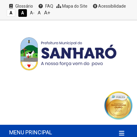
Glossário
FAQ
Mapa do Site
Acessibilidade
A+
A
A
A
A-
MENU PRINCIPAL