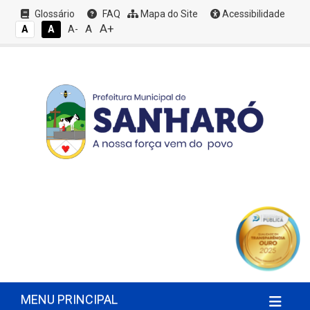
Glossário
FAQ
Mapa do Site
Acessibilidade
A+
A
A
A
A-
MENU PRINCIPAL