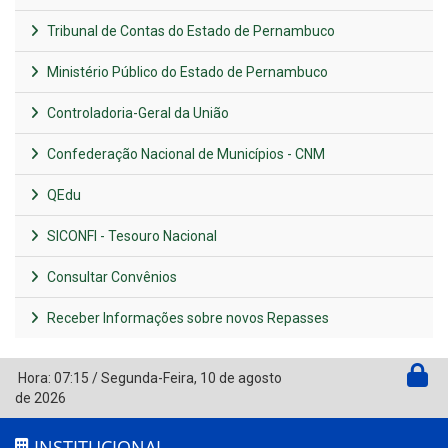
QEdu
SICONFI - Tesouro Nacional
Consultar Convênios
Receber Informações sobre novos Repasses
Hora:
07:15
/
Segunda-Feira
,
10 de agosto
de 2026
INSTITUCIONAL
CNPJ: 11.044.906/0001-24
Rua Major Sátiro, nº 219, Centro - CEP: 55.250-000
Atendimento: 07:00hs às 13:00hs
(87) 9 9140-7870
protocolo@sanharo.pe.gov.br
Sanharó - PE