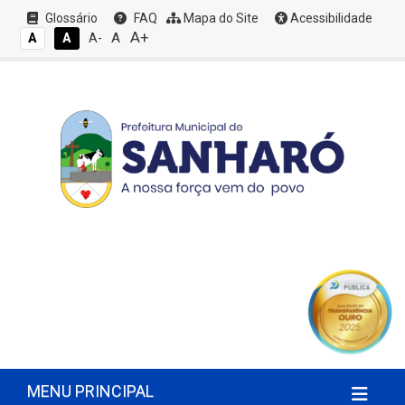
Glossário
FAQ
Mapa do Site
Acessibilidade
A+
A
A
A
A-
MENU PRINCIPAL