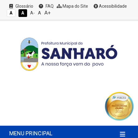
Glossário
FAQ
Mapa do Site
Acessibilidade
A+
A
A
A
A-
MENU PRINCIPAL