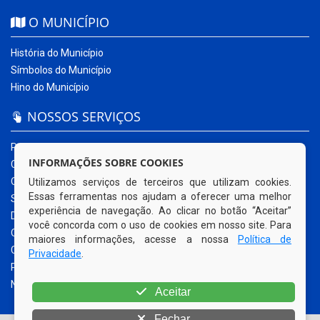
O MUNICÍPIO
História do Município
Símbolos do Município
Hino do Município
NOSSOS SERVIÇOS
Portal da Transparência
INFORMAÇÕES SOBRE COOKIES
Carta de Serviços ao Usuário
Ouvidoria Municipal
Utilizamos serviços de terceiros que utilizam cookies.
Essas ferramentas nos ajudam a oferecer uma melhor
Sistema Eletrônico – e-SIC
experiência de navegação. Ao clicar no botão “Aceitar”
Diário Oficial
você concorda com o uso de cookies em nosso site. Para
Quadro de Avisos
maiores informações, acesse a nossa
Política de
Contracheque Online
Privacidade
.
Portal do Contribuinte
Nota Fiscal Eletrônica
Aceitar
Fechar