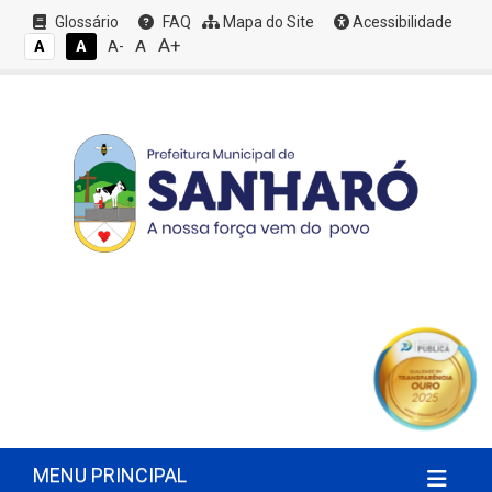
Glossário
FAQ
Mapa do Site
Acessibilidade
A+
A
A
A
A-
MENU PRINCIPAL