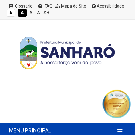
Glossário
FAQ
Mapa do Site
Acessibilidade
A+
A
A
A
A-
MENU PRINCIPAL