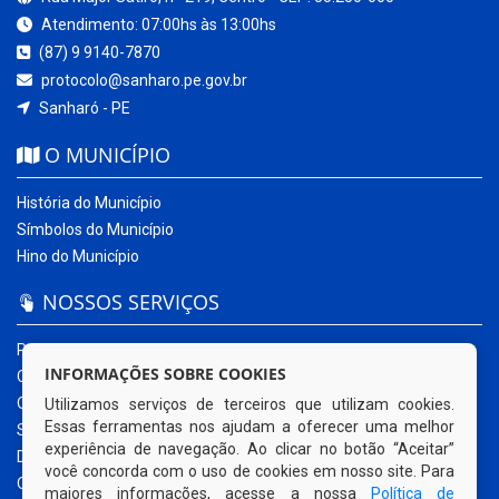
Atendimento: 07:00hs às 13:00hs
(87) 9 9140-7870
protocolo@sanharo.pe.gov.br
Sanharó - PE
O MUNICÍPIO
História do Município
Símbolos do Município
Hino do Município
NOSSOS SERVIÇOS
Portal da Transparência
INFORMAÇÕES SOBRE COOKIES
Carta de Serviços ao Usuário
Ouvidoria Municipal
Utilizamos serviços de terceiros que utilizam cookies.
Essas ferramentas nos ajudam a oferecer uma melhor
Sistema Eletrônico – e-SIC
experiência de navegação. Ao clicar no botão “Aceitar”
Diário Oficial
você concorda com o uso de cookies em nosso site. Para
Quadro de Avisos
maiores informações, acesse a nossa
Política de