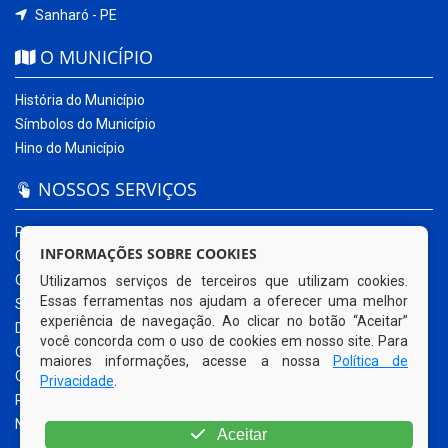
Sanharó - PE
O MUNICÍPIO
História do Município
Símbolos do Município
Hino do Município
NOSSOS SERVIÇOS
Portal da Transparência
INFORMAÇÕES SOBRE COOKIES
Carta de Serviços ao Usuário
Ouvidoria Municipal
Utilizamos serviços de terceiros que utilizam cookies.
Essas ferramentas nos ajudam a oferecer uma melhor
Sistema Eletrônico – e-SIC
experiência de navegação. Ao clicar no botão “Aceitar”
Diário Oficial
você concorda com o uso de cookies em nosso site. Para
Quadro de Avisos
maiores informações, acesse a nossa
Política de
Contracheque Online
Privacidade
.
Portal do Contribuinte
Nota Fiscal Eletrônica
Aceitar