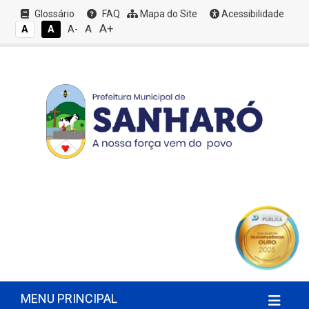
Glossário
FAQ
Mapa do Site
Acessibilidade
A+
A
A
A
A-
MENU PRINCIPAL