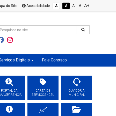
A+
A
pa do Site
Acessibilidade
A
A
A-
Serviços Digitais
Fale Conosco
PORTAL DA
CARTA DE
OUVIDORIA
RANSPARÊNCIA
SERVIÇOS - CSU
MUNICIPAL