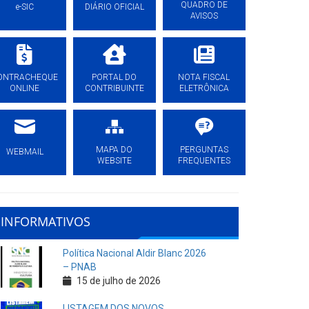
QUADRO DE
e-SIC
DIÁRIO OFICIAL
AVISOS
ONTRACHEQUE
PORTAL DO
NOTA FISCAL
ONLINE
CONTRIBUINTE
ELETRÔNICA
MAPA DO
PERGUNTAS
WEBMAIL
WEBSITE
FREQUENTES
INFORMATIVOS
Política Nacional Aldir Blanc 2026
– PNAB
15 de julho de 2026
LISTAGEM DOS NOVOS