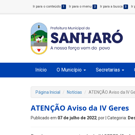
Ir para o conteúdo
Ir para o menu
Ir para a busca
Ir
1
2
3
Início
O Município
Secretarias
Página Inicial
Notícias
ATENÇÃO Aviso da IV G
ATENÇÃO Aviso da IV Geres
Publicado em
07 de julho de 2022
, por
| Categoria:
De