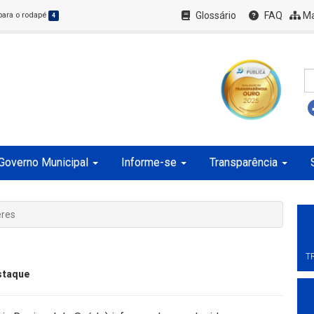
Glossário
FAQ
Ma
 para o rodapé
4
Governo Municipal
Informe-se
Transparência
eres
T
staque