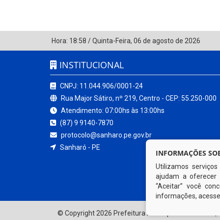
Hora:
18:58
/
Quinta-Feira
,
06 de agosto de 2026
INSTITUCIONAL
CNPJ: 11.044.906/0001-24
Rua Major Sátiro, nº 219, Centro - CEP: 55.250-000
Atendimento: 07:00hs às 13:00hs
(87) 9 9140-7870
protocolo@sanharo.pe.gov.br
Sanharó - PE
INFORMAÇÕES SOB
Utilizamos serviço
ajudam a oferecer 
“Aceitar” você co
informações, acess
© Copyright 2026 Prefeitura Municipal de Sanharó | 