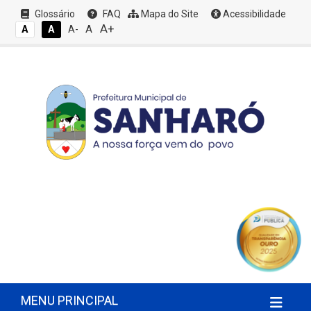
Glossário
FAQ
Mapa do Site
Acessibilidade
A+
A
A
A
A-
MENU PRINCIPAL