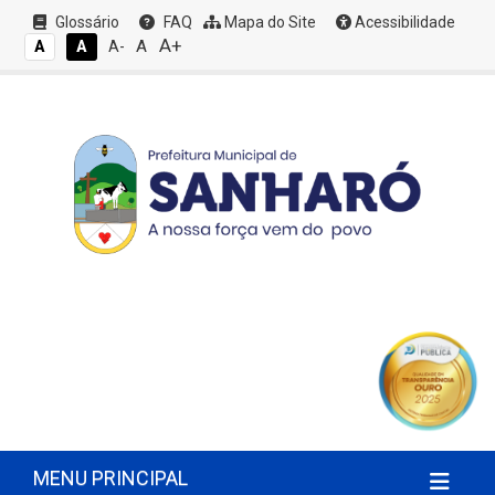
Glossário
FAQ
Mapa do Site
Acessibilidade
A+
A
A
A
A-
MENU PRINCIPAL