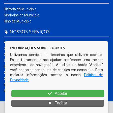
História do Município
Símbolos do Município
Hino do Município
NOSSOS SERVIÇOS
Portal da Transparência
INFORMAÇÕES SOBRE COOKIES
Carta de Serviços ao Usuário
Ouvidoria Municipal
Utilizamos serviços de terceiros que utilizam cookies.
Essas ferramentas nos ajudam a oferecer uma melhor
Sistema Eletrônico – e-SIC
experiência de navegação. Ao clicar no botão “Aceitar”
Diário Oficial
você concorda com o uso de cookies em nosso site. Para
Quadro de Avisos
maiores informações, acesse a nossa
Política de
Contracheque Online
Privacidade
.
Portal do Contribuinte
Nota Fiscal Eletrônica
Aceitar
Fechar
© Copyright 2026 Prefeitura Municipal de Sanharó | Todos os
direitos reservados