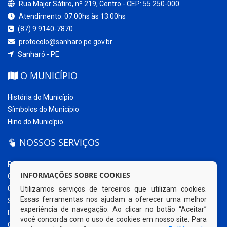
Rua Major Sátiro, nº 219, Centro - CEP: 55.250-000
Atendimento: 07:00hs às 13:00hs
(87) 9 9140-7870
protocolo@sanharo.pe.gov.br
Sanharó - PE
O MUNICÍPIO
História do Município
Símbolos do Município
Hino do Município
NOSSOS SERVIÇOS
Portal da Transparência
INFORMAÇÕES SOBRE COOKIES
Carta de Serviços ao Usuário
Ouvidoria Municipal
Utilizamos serviços de terceiros que utilizam cookies.
Essas ferramentas nos ajudam a oferecer uma melhor
Sistema Eletrônico – e-SIC
experiência de navegação. Ao clicar no botão “Aceitar”
Diário Oficial
você concorda com o uso de cookies em nosso site. Para
Quadro de Avisos