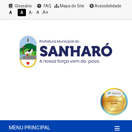
Glossário
FAQ
Mapa do Site
Acessibilidade
A+
A
A
A
A-
MENU PRINCIPAL