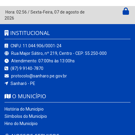
Hora:
02:56
/
Sexta-Feira
,
07 de agosto de
2026
INSTITUCIONAL
CNPJ: 11.044.906/0001-24
Rua Major Sátiro, nº 219, Centro - CEP: 55.250-000
Atendimento: 07:00hs às 13:00hs
(87) 9 9140-7870
protocolo@sanharo.pe.gov.br
Sanharó - PE
O MUNICÍPIO
História do Município
Símbolos do Município
Hino do Município