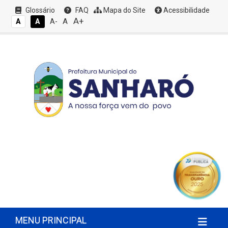
Glossário
FAQ
Mapa do Site
Acessibilidade
A+
A
A
A
A-
MENU PRINCIPAL