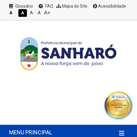
Glossário
FAQ
Mapa do Site
Acessibilidade
A+
A
A
A
A-
MENU PRINCIPAL