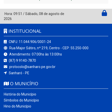
Hora:
09:51
/
Sábado
,
08 de agosto de
2026
INSTITUCIONAL
CNPJ: 11.044.906/0001-24
Rua Major Sátiro, nº 219, Centro - CEP: 55.250-000
Atendimento: 07:00hs às 13:00hs
(87) 9 9140-7870
protocolo@sanharo.pe.gov.br
Sanharó - PE
O MUNICÍPIO
História do Município
Símbolos do Município
Hino do Município