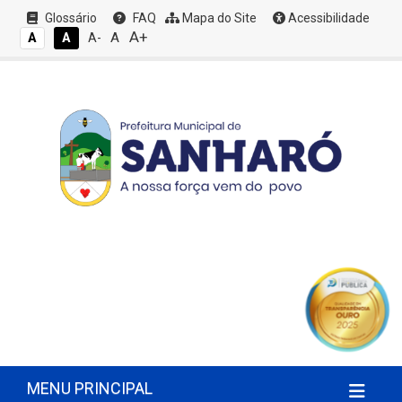
Glossário
FAQ
Mapa do Site
Acessibilidade
A+
A
A
A
A-
MENU PRINCIPAL