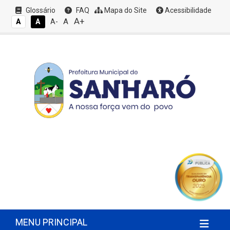
Glossário
FAQ
Mapa do Site
Acessibilidade
A+
A
A
A
A-
MENU PRINCIPAL