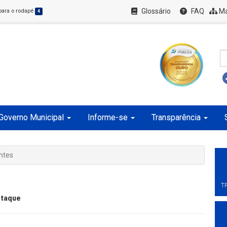
Glossário
FAQ
Ma
 para o rodapé
4
Governo Municipal
Informe-se
Transparência
entes
T
taque