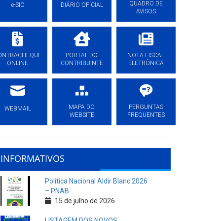
QUADRO DE
e-SIC
DIÁRIO OFICIAL
AVISOS
ONTRACHEQUE
PORTAL DO
NOTA FISCAL
ONLINE
CONTRIBUINTE
ELETRÔNICA
MAPA DO
PERGUNTAS
WEBMAIL
WEBSITE
FREQUENTES
INFORMATIVOS
Política Nacional Aldir Blanc 2026
– PNAB
15 de julho de 2026
LISTAGEM DOS NOVOS