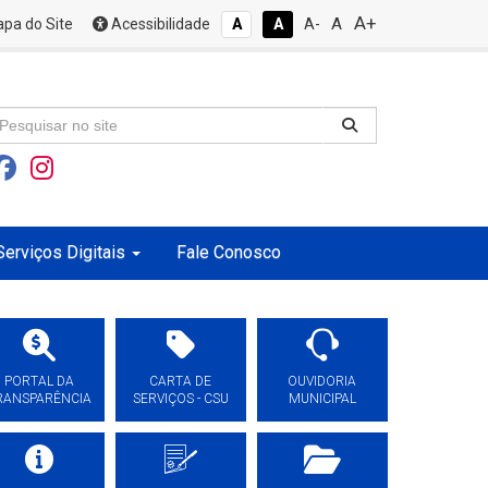
A+
A
pa do Site
Acessibilidade
A
A
A-
Serviços Digitais
Fale Conosco
PORTAL DA
CARTA DE
OUVIDORIA
RANSPARÊNCIA
SERVIÇOS - CSU
MUNICIPAL