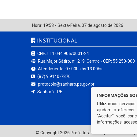
Hora:
19:58
/
Sexta-Feira
,
07 de agosto de 2026
INSTITUCIONAL
CNPJ: 11.044.906/0001-24
Rua Major Sátiro, nº 219, Centro - CEP: 55.250-000
Atendimento: 07:00hs às 13:00hs
(87) 9 9140-7870
protocolo@sanharo.pe.gov.br
Sanharó - PE
INFORMAÇÕES SOB
Utilizamos serviço
ajudam a oferecer 
“Aceitar” você co
informações, acess
© Copyright 2026 Prefeitura Municipal de Sanharó | 