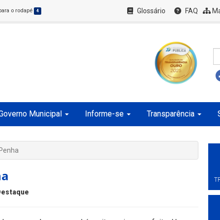
Glossário
FAQ
Ma
 para o rodapé
4
Governo Municipal
Informe-se
Transparência
 Penha
ha
T
Destaque