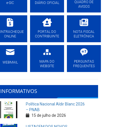
QUADRO DE
e-SIC
DIÁRIO OFICIAL
AVISOS
ONTRACHEQUE
PORTAL DO
NOTA FISCAL
ONLINE
CONTRIBUINTE
ELETRÔNICA
MAPA DO
PERGUNTAS
WEBMAIL
WEBSITE
FREQUENTES
INFORMATIVOS
Política Nacional Aldir Blanc 2026
– PNAB
15 de julho de 2026
LISTAGEM DOS NOVOS