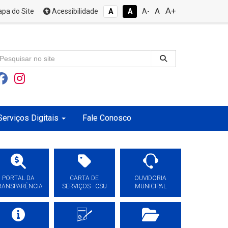
A+
A
pa do Site
Acessibilidade
A
A
A-
Serviços Digitais
Fale Conosco
PORTAL DA
CARTA DE
OUVIDORIA
RANSPARÊNCIA
SERVIÇOS - CSU
MUNICIPAL