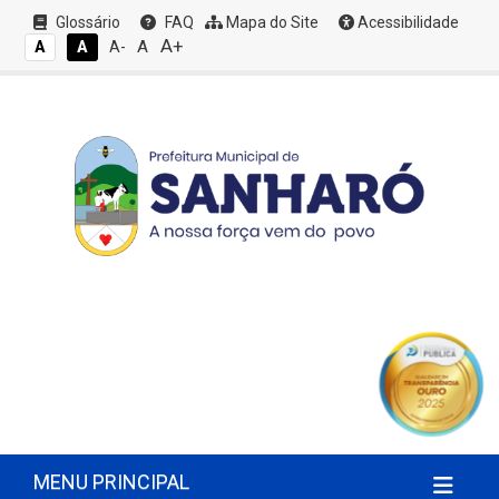
Glossário
FAQ
Mapa do Site
Acessibilidade
A+
A
A
A
A-
MENU PRINCIPAL